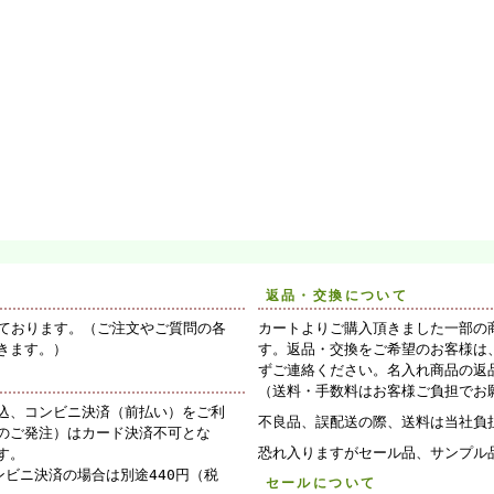
返品・交換について
けております。（ご注文やご質問の各
カートよりご購入頂きました一部の
きます。）
す。返品・交換をご希望のお客様は
ずご連絡ください。名入れ商品の返
（送料・手数料はお客様ご負担でお
込、コンビニ決済（前払い）をご利
不良品、誤配送の際、送料は当社負
のご発注）はカード決済不可とな
恐れ入りますがセール品、サンプル
す。
ンビニ決済の場合は別途440円（税
セールについて