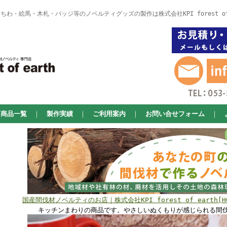
わ・絵馬・木札・バッジ等のノベルティグッズの製作は株式会社KPI forest of
商品一覧
｜
製作実績
｜
ご利用案内
｜
お問い合せフォーム
｜
国産間伐材ノベルティのお店｜株式会社KPI forest of earth[HO
キッチンまわりの商品です。やさしいぬくもりが感じられる間