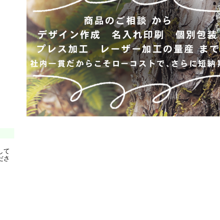
して
ださ