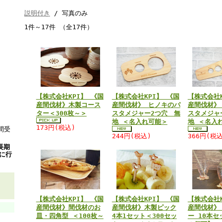
説明付き
/ 写真のみ
1件～17件 （全17件）
【株式会社KPI】 《国
【株式会社KPI】 《国
【株式会社K
産間伐材》木製コース
産間伐材》 ヒノキのパ
産間伐材》
ター＜300枚～＞
スタメジャー2つ穴 無
スタメジャ
地 ＜名入れ可能＞
地 ＜名入
173円(税込)
間受
244円(税込)
366円(税込
長期
）に行
【株式会社KPI】 《国
【株式会社KPI】 《国
【株式会社K
産間伐材》間伐材のお
産間伐材》木製ピック
産間伐材》
皿・四角型 ＜100枚～
4本1セット＜300セッ
ー 10本