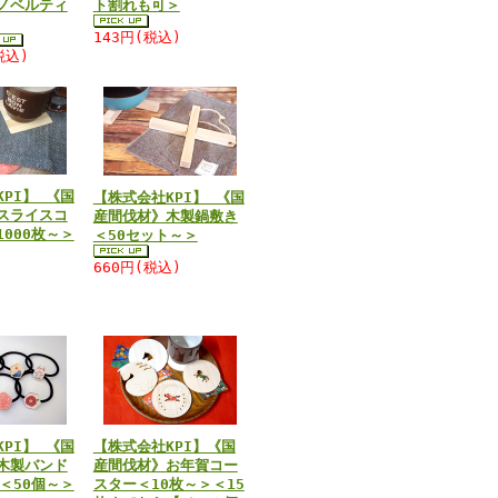
ノベルティ
ト割れも可＞
143円(税込)
税込)
PI】 《国
【株式会社KPI】 《国
スライスコ
産間伐材》木製鍋敷き
000枚～＞
＜50セット～＞
)
660円(税込)
PI】 《国
【株式会社KPI】《国
木製バンド
産間伐材》お年賀コー
＜50個～＞
スター＜10枚～＞＜15