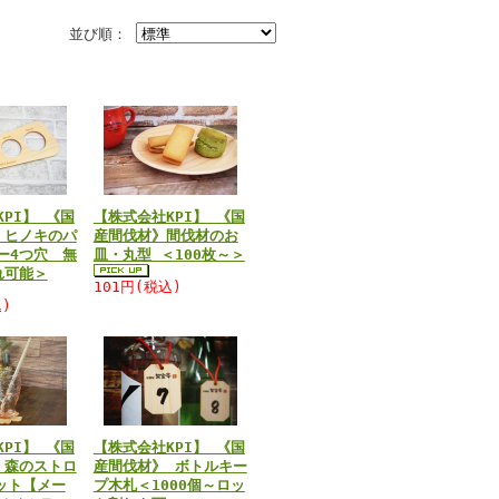
並び順：
PI】 《国
【株式会社KPI】 《国
 ヒノキのパ
産間伐材》間伐材のお
ー4つ穴 無
皿・丸型 ＜100枚～＞
れ可能＞
101円(税込)
)
PI】 《国
【株式会社KPI】 《国
 森のストロ
産間伐材》 ボトルキー
セット【メー
プ木札＜1000個～ロッ