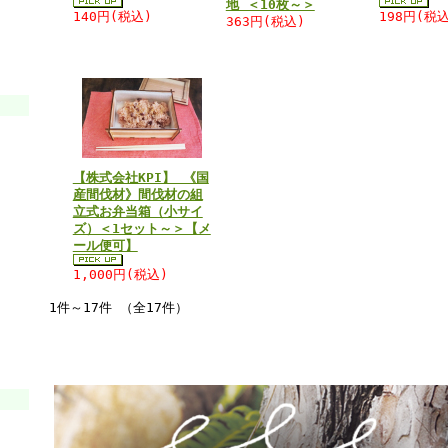
地 ＜10枚～＞
140円(税込)
198円(税込
363円(税込)
【株式会社KPI】 《国
産間伐材》間伐材の組
立式お弁当箱（小サイ
ズ）＜1セット～＞【メ
ール便可】
1,000円(税込)
1件～17件 （全17件）