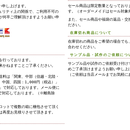
セール商品は限定数量となっており
い申し上げます。
す。（オーダーメイドはセール対象
ュリティ上の関係で、ご利用不可の
が何卒ご理解頂けますようお願い申
また、セール商品や福袋の返品・交
ださい。
在庫切れ商品について
在庫切れの商品をご希望の場合でも
合わせください。
サンプル品・試作のご依頼につ
を行っております。
サンプル品や試作のご依頼受け付け
来かねますことご了承ください。
めご了承頂けますようお願い申し上
（ご依頼は当店メールまでお気軽に
送料は「関東、中部（信越・北陸・
中国、四国：1,000円（税込）」
）」で対応しております。メール便に
）で対応しております。（※離島除
ロットで複数の箱に梱包させて頂く
は再度お見積りさせて頂きます。