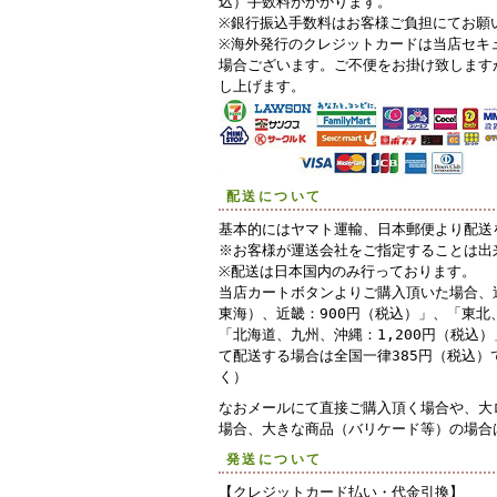
込）手数料がかかります。
※銀行振込手数料はお客様ご負担にてお願
※海外発行のクレジットカードは当店セキ
場合ございます。ご不便をお掛け致します
し上げます。
配送について
基本的にはヤマト運輸、日本郵便より配送
※お客様が運送会社をご指定することは出
※配送は日本国内のみ行っております。
当店カートボタンよりご購入頂いた場合、
東海）、近畿：900円（税込）」、「東北、
「北海道、九州、沖縄：1,200円（税込
て配送する場合は全国一律385円（税込
く）
なおメールにて直接ご購入頂く場合や、大
場合、大きな商品（バリケード等）の場合
発送について
【クレジットカード払い・代金引換】