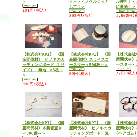
＞
ト～＞＜ノベルティと
ル便可】＜
して！＞
に最適！＞
101円(税込)
303円(税込)
1,600円(
【株式会社K
【株式会社KPI】 《国
【株式会社KPI】 《国
産間伐材》
産間伐材》 ヒノキのカ
産間伐材》スライスコ
ースター＜1
ッティングボード（Lサ
ースター＜500枚～＞
イズ） 無地 ＜5枚～
77円(税込
89円(税込)
＞
990円(税込)
【株式会社KPI】 《国
【株式会社KPI】 《国
【株式会社K
産間伐材》木製箸置き
産間伐材》 ヒノキのカ
産間伐材》
＜500個～＞
ッティングボード 無
(ヘアゴム)