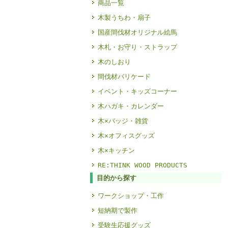
商品一覧
木製うちわ・扇子
国産間伐材オリジナル絵馬
木札・お守り・ストラップ
木のしおり
間伐材バリケード
イベント・キッズコーナー
木ハガキ・カレンダー
木×バッジ・雑貨
木×オフィスグッズ
木×キッチン
RE:THINK WOOD PRODUCTS
目的から探す
ワークショップ・工作
短納期で製作
受験生応援グッズ