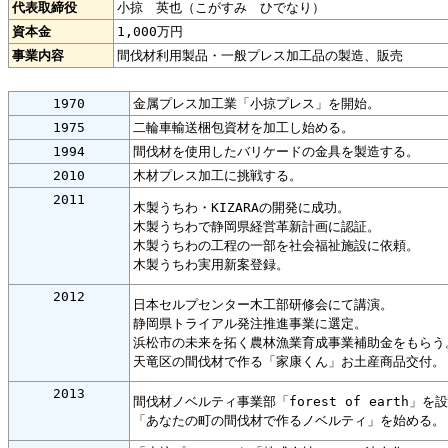
代表取締役
小掠 英也（こがすみ ひでなり）
資本金
1,000万円
事業内容
間伐材利用製品・一般プレス加工品の製造、販売
1970
金属プレス加工業「小掠プレス」を開始。
1975
二輪車輸送梱包資材を加工し始める。
1994
間伐材を使用したバリケードの金具を製造する。
2010
木材プレス加工に挑戦する。
2011
木製うちわ・KIZARAの開発に成功。
木製うちわで静岡県経営革新計画に認証。
木製うちわの工程の一部を社会福祉施設に依頼。
木製うちわ実用新案登録。
2012
日本セルプセンター木工部研修会にて講演。
静岡県トライアル発注推進事業に選定。
浜松市の未来を拓く農林漁業育成事業補助金をもらう
天竜区の間伐材で作る「家康くん」お土産商品交付。
2013
間伐材ノベルティ事業部「forest of earth」を
「あなたの町の間伐材で作るノベルティ」を始める。