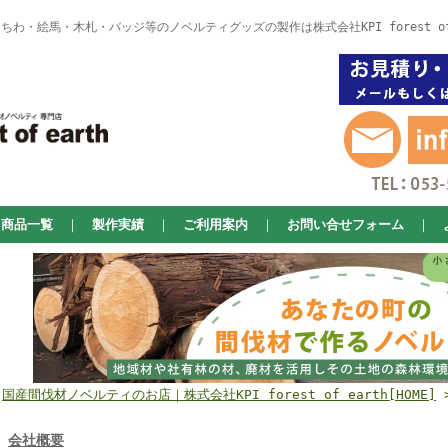
わ・絵馬・木札・バッジ等のノベルティグッズの製作は株式会社KPI forest of
商品一覧
｜
製作実績
｜
ご利用案内
｜
お問い合せフォーム
｜
国産間伐材ノベルティのお店｜株式会社KPI forest of earth[HOME]
会社概要