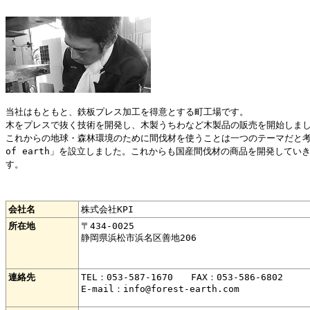
当社はもともと、鉄板プレス加工を得意とする町工場です。
木をプレスで抜く技術を開発し、木製うちわなど木製品の販売を開始しま
これからの地球・森林環境のために間伐材を使うことは一つのテーマだと考え
of earth」を設立しました。これからも国産間伐材の商品を開発して
す。
会社名
株式会社KPI
所在地
〒434-0025
静岡県浜松市浜名区善地206
連絡先
TEL：053-587-1670 FAX：053-586-6802
E-mail：info@forest-earth.com