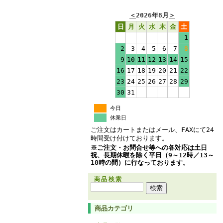
＜
2026年8月
＞
日
月
火
水
木
金
土
1
2
3
4
5
6
7
8
9
10
11
12
13
14
15
16
17
18
19
20
21
22
23
24
25
26
27
28
29
30
31
今日
休業日
ご注文はカートまたはメール、FAXにて24
時間受け付けております。
※ご注文・お問合せ等への各対応は土日
祝、長期休暇を除く平日（9～12時／13～
18時の間）に行なっております。
商品検索
商品カテゴリ