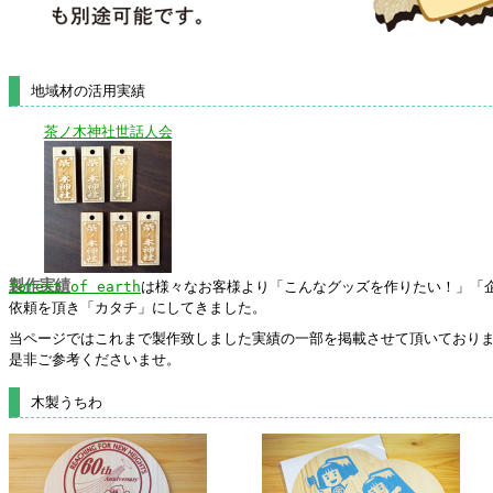
地域材の活用実績
茶ノ木神社世話人会
製作実績
forest of earth
は様々なお客様より「こんなグッズを作りたい！」「
依頼を頂き「カタチ」にしてきました。
当ページではこれまで製作致しました実績の一部を掲載させて頂いており
是非ご参考くださいませ。
木製うちわ