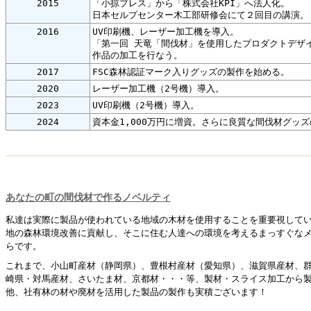
2015
「小掠プレス」から「株式会社KPI」へ法人化。
日本セルプセンター木工部研修会にて２回目の講演。
2016
UV印刷機、レーザー加工機を導入。
「第一回 天竜「間伐材」を使用したプロダクトデザ
作品の加工を行なう。
2017
FSC森林認証マーク入りグッズの製作を始める。
2020
レーザー加工機（2号機）導入。
2023
UV印刷機（2号機）導入。
2024
資本金1,000万円に増資。さらに良質な間伐材グッ
あなたの町の間伐材で作るノベルティ
私達は実際に製品が使われている地域の木材を使用することを重要視して
地の森林環境改善に貢献し、そこに住む人達への環境を考えるまっすぐな
らです。
これまで、小山町産材（静岡県）、豊根村産材（愛知県）、滋賀県産材、
崎県・対馬産材、さいたま材、京都材・・・等、製材・スライス加工から
他、社有林の材や廃材を活用した製品の製作も実積ございます！