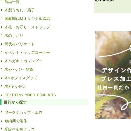
商品一覧
木製うちわ・扇子
国産間伐材オリジナル絵馬
木札・お守り・ストラップ
木のしおり
間伐材バリケード
イベント・キッズコーナー
木ハガキ・カレンダー
木×バッジ・雑貨
木×オフィスグッズ
木×キッチン
RE:THINK WOOD PRODUCTS
目的から探す
ワークショップ・工作
短納期で製作
受験生応援グッズ