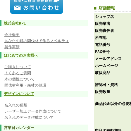
■ 店舗情報
ショップ名
株式会社KPI
販売業者
販売責任者
会社概要
所在地
あなたの町の間伐材で作るノベルティ
電話番号
製作実績
FAX番号
はじめてのお客様へ
メールアドレス
ホームページ
ご購入について
取扱商品
よくあるご質問
木の個性について
許認可・資格
間伐材利用・森林の循環
販売数量
デザインについて
商品代金以外の必要
名入れの種類
レーザー加工データ作成について
名入れのデータ作成について
営業日カレンダー
申込の有効期限