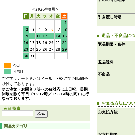
＜
2026年8月
＞
日
月
火
水
木
金
土
引き渡し時期
1
2
3
4
5
6
7
8
■ 返品・不良品に
9
10
11
12
13
14
15
16
17
18
19
20
21
22
返品期限・条件
23
24
25
26
27
28
29
30
31
返品送料
今日
休業日
不良品
ご注文はカートまたはメール、FAXにて24時間受
け付けております。
※ご注文・お問合せ等への各対応は土日祝、長期
休暇を除く平日（9～12時／13～18時の間）に行
なっております。
■ お支払方法につ
商品検索
お支払方法
商品カテゴリ
お支払期限