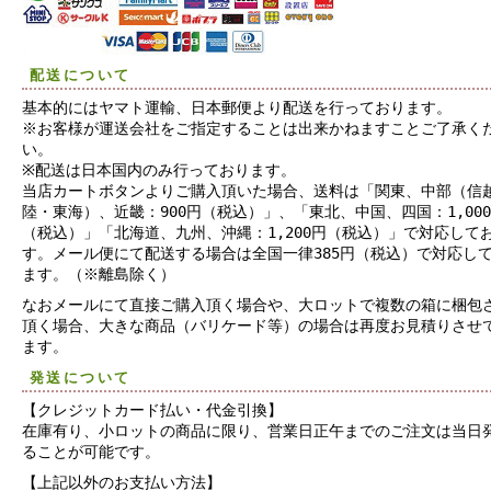
配送について
基本的にはヤマト運輸、日本郵便より配送を行っております。
※お客様が運送会社をご指定することは出来かねますことご了承く
い。
※配送は日本国内のみ行っております。
当店カートボタンよりご購入頂いた場合、送料は「関東、中部（信
陸・東海）、近畿：900円（税込）」、「東北、中国、四国：1,00
（税込）」「北海道、九州、沖縄：1,200円（税込）」で対応して
す。メール便にて配送する場合は全国一律385円（税込）で対応し
ます。（※離島除く）
なおメールにて直接ご購入頂く場合や、大ロットで複数の箱に梱包
頂く場合、大きな商品（バリケード等）の場合は再度お見積りさせ
ます。
発送について
【クレジットカード払い・代金引換】
在庫有り、小ロットの商品に限り、営業日正午までのご注文は当日
ることが可能です。
【上記以外のお支払い方法】