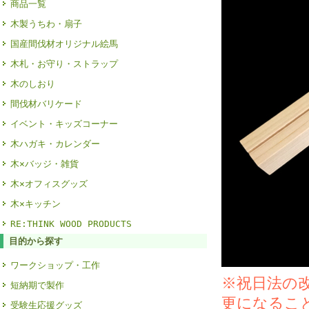
商品一覧
木製うちわ・扇子
国産間伐材オリジナル絵馬
木札・お守り・ストラップ
木のしおり
間伐材バリケード
イベント・キッズコーナー
木ハガキ・カレンダー
木×バッジ・雑貨
木×オフィスグッズ
木×キッチン
RE:THINK WOOD PRODUCTS
目的から探す
ワークショップ・工作
※祝日法の
短納期で製作
更になるこ
受験生応援グッズ