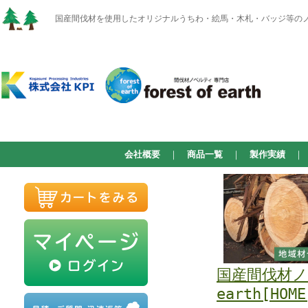
国産間伐材を使用したオリジナルうちわ・絵馬・木札・バッジ等のノベルテ
会社概要
｜
商品一覧
｜
製作実績
国産間伐材ノベ
earth[HOME