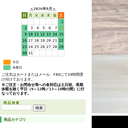
＜
2026年8月
＞
日
月
火
水
木
金
土
1
2
3
4
5
6
7
8
9
10
11
12
13
14
15
16
17
18
19
20
21
22
23
24
25
26
27
28
29
30
31
今日
休業日
ご注文はカートまたはメール、FAXにて24時間受
け付けております。
※ご注文・お問合せ等への各対応は土日祝、長期
休暇を除く平日（9～12時／13～18時の間）に行
なっております。
商品検索
商品カテゴリ