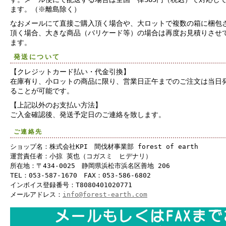
ます。（※離島除く）
なおメールにて直接ご購入頂く場合や、大ロットで複数の箱に梱包
頂く場合、大きな商品（バリケード等）の場合は再度お見積りさせ
ます。
発送について
【クレジットカード払い・代金引換】
在庫有り、小ロットの商品に限り、営業日正午までのご注文は当日
ることが可能です。
【上記以外のお支払い方法】
ご入金確認後、発送予定日のご連絡を致します。
ご連絡先
ショップ名：株式会社KPI 間伐材事業部 forest of earth
運営責任者：小掠 英也（コガスミ ヒデナリ）
所在地：〒434-0025 静岡県浜松市浜名区善地 206
TEL：053-587-1670 FAX：053-586-6802
インボイス登録番号：T8080401020771
メールアドレス：
info@forest-earth.com