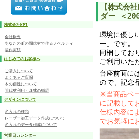
【株式会社
ダー ＜2
株式会社KPI
環境に優し
会社概要
ー」です。
あなたの町の間伐材で作るノベルティ
製作実績
同梱してお
はじめてのお客様へ
ご利用いた
ご購入について
台座前面に
よくあるご質問
ので、記念
木の個性について
間伐材利用・森林の循環
※当商品ペ
デザインについて
に記載して
仕様内容に
名入れの種類
レーザー加工データ作成について
でお気軽に
名入れのデータ作成について
営業日カレンダー