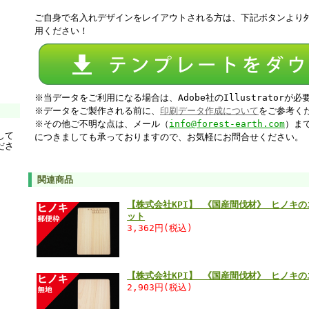
ご自身で名入れデザインをレイアウトされる方は、下記ボタンより
用ください！
※当データをご利用になる場合は、Adobe社のIllustratorが
※データをご製作される前に、
印刷データ作成について
をご参考く
※その他ご不明な点は、メール（
info@forest-earth.com
）ま
して
につきましても承っておりますので、お気軽にお問合せください。
ださ
関連商品
【株式会社KPI】 《国産間伐材》 ヒノキ
ット
3,362円(税込)
【株式会社KPI】 《国産間伐材》 ヒノキ
2,903円(税込)