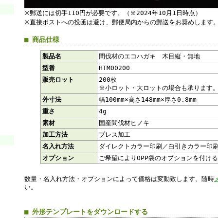
※郵送には切手110円が必要です。（※2024年10月1日時点）
※直接ポストへの投函は避け、郵便局内からの郵送をお奨めします
■ 商品仕様
製品名
間伐材のエコハガキ 木目縦・無地
型番
HTM00200
販売ロット
200枚
※小ロット・大ロットの場合も承ります
外寸法
幅100mm×高さ148mm×厚さ0.8mm
重さ
4g
素材
国産間伐材ヒノキ
加工方法
プレス加工
名入れ方法
ダイレクトカラー印刷／白引きカラー印
オプション
ご希望によりOPP袋のオプションを付け
数量・名入れ方法・オプションによって価格は変動致します、随時
い。
■ 外形テンプレートをダウンロードする