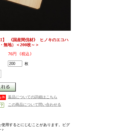
PI】 《国産間伐材》 ヒノキのエコハ
・無地）＜200枚～＞
76円 (税込)
枚
返品についての詳細はこちら
この商品について問い合わせる
を使用するとにじむことがあります。ピグ
す♪