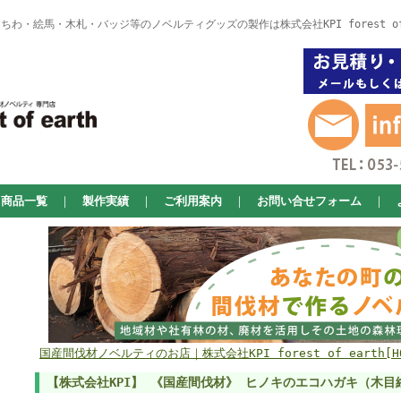
わ・絵馬・木札・バッジ等のノベルティグッズの製作は株式会社KPI forest of
商品一覧
｜
製作実績
｜
ご利用案内
｜
お問い合せフォーム
｜
国産間伐材ノベルティのお店｜株式会社KPI forest of earth[HO
【株式会社KPI】 《国産間伐材》 ヒノキのエコハガキ（木目