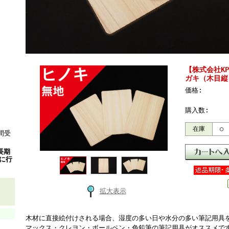
【株式会社K
ガキ（木目縦
価格:
購入数:
在庫
○
間受
長期
）に行
拡大表示
木材に直接絵付けされる場合、湿度の多い日や水分の多い筆記用具
マックス・クレヨン・ボールペン・色鉛筆の筆記用具がオススメで