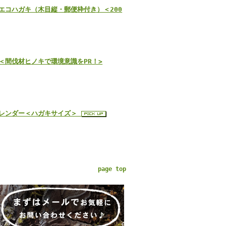
のエコハガキ（木目縦・郵便枠付き）＜200
＜間伐材ヒノキで環境意識をPR！>
カレンダー＜ハガキサイズ＞
page top