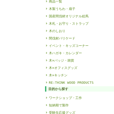
商品一覧
木製うちわ・扇子
国産間伐材オリジナル絵馬
木札・お守り・ストラップ
木のしおり
間伐材バリケード
イベント・キッズコーナー
木ハガキ・カレンダー
木×バッジ・雑貨
木×オフィスグッズ
木×キッチン
RE:THINK WOOD PRODUCTS
目的から探す
ワークショップ・工作
短納期で製作
受験生応援グッズ