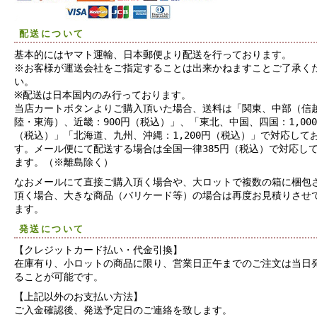
配送について
基本的にはヤマト運輸、日本郵便より配送を行っております。
※お客様が運送会社をご指定することは出来かねますことご了承く
い。
※配送は日本国内のみ行っております。
当店カートボタンよりご購入頂いた場合、送料は「関東、中部（信
陸・東海）、近畿：900円（税込）」、「東北、中国、四国：1,00
（税込）」「北海道、九州、沖縄：1,200円（税込）」で対応して
す。メール便にて配送する場合は全国一律385円（税込）で対応し
ます。（※離島除く）
なおメールにて直接ご購入頂く場合や、大ロットで複数の箱に梱包
頂く場合、大きな商品（バリケード等）の場合は再度お見積りさせ
ます。
発送について
【クレジットカード払い・代金引換】
在庫有り、小ロットの商品に限り、営業日正午までのご注文は当日
ることが可能です。
【上記以外のお支払い方法】
ご入金確認後、発送予定日のご連絡を致します。