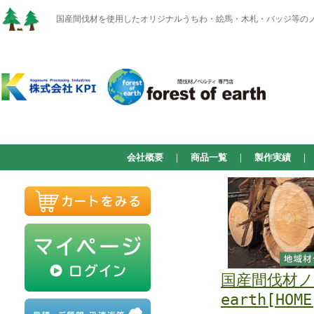
国産間伐材を使用したオリジナルうちわ・絵馬・木札・バッジ等のノベルテ
会社概要
｜
商品一覧
｜
製作実績
国産間伐材ノベ
earth[HOME