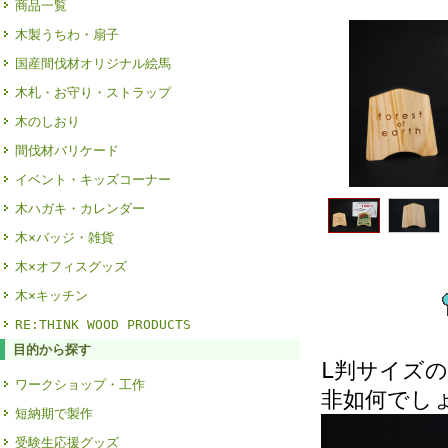
商品一覧
木製うちわ・扇子
国産間伐材オリジナル絵馬
木札・お守り・ストラップ
木のしおり
間伐材バリケード
イベント・キッズコーナー
木ハガキ・カレンダー
木×バッジ・雑貨
木×オフィスグッズ
木×キッチン
RE:THINK WOOD PRODUCTS
目的から探す
L判サイズ
ワークショップ・工作
非如何でし
短納期で製作
受験生応援グッズ