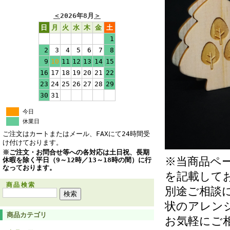
＜
2026年8月
＞
日
月
火
水
木
金
土
1
2
3
4
5
6
7
8
9
10
11
12
13
14
15
16
17
18
19
20
21
22
23
24
25
26
27
28
29
30
31
今日
休業日
ご注文はカートまたはメール、FAXにて24時間受
け付けております。
※ご注文・お問合せ等への各対応は土日祝、長期
※当商品ペ
休暇を除く平日（9～12時／13～18時の間）に行
なっております。
を記載して
商品検索
別途ご相談
状のアレン
商品カテゴリ
お気軽にご