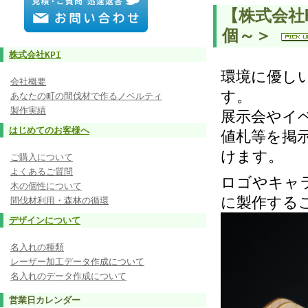
【株式会社
個～＞
株式会社KPI
環境に優し
会社概要
す。
あなたの町の間伐材で作るノベルティ
製作実績
展示会やイ
はじめてのお客様へ
値札等を掲
けます。
ご購入について
よくあるご質問
ロゴやキャ
木の個性について
に製作する
間伐材利用・森林の循環
デザインについて
名入れの種類
レーザー加工データ作成について
名入れのデータ作成について
営業日カレンダー