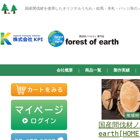
国産間伐材を使用したオリジナルうちわ・絵馬・木札・バッジ等のノベルテ
会社概要
｜
商品一覧
｜
製作実績
国産間伐材ノベ
earth[HOME