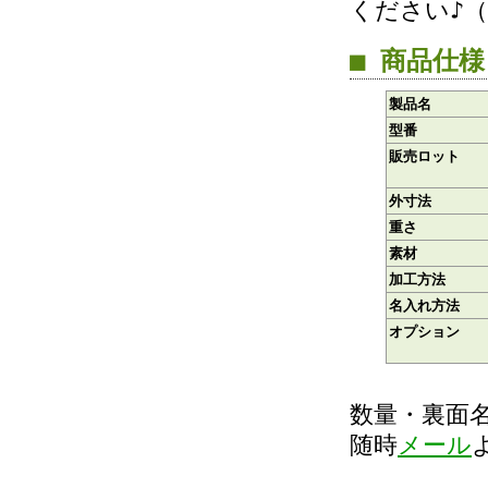
ください♪
■ 商品仕様
製品名
型番
販売ロット
外寸法
重さ
素材
加工方法
名入れ方法
オプション
数量・裏面
随時
メール