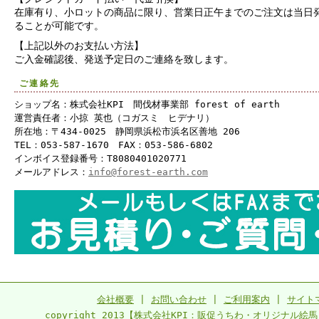
在庫有り、小ロットの商品に限り、営業日正午までのご注文は当日
ることが可能です。
【上記以外のお支払い方法】
ご入金確認後、発送予定日のご連絡を致します。
ご連絡先
ショップ名：株式会社KPI 間伐材事業部 forest of earth
運営責任者：小掠 英也（コガスミ ヒデナリ）
所在地：〒434-0025 静岡県浜松市浜名区善地 206
TEL：053-587-1670 FAX：053-586-6802
インボイス登録番号：T8080401020771
メールアドレス：
info@forest-earth.com
会社概要
|
お問い合わせ
|
ご利用案内
|
サイト
copyright 2013【株式会社KPI：販促うちわ・オリジナル絵馬