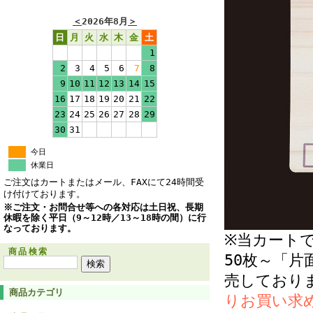
＜
2026年8月
＞
日
月
火
水
木
金
土
1
2
3
4
5
6
7
8
9
10
11
12
13
14
15
16
17
18
19
20
21
22
23
24
25
26
27
28
29
30
31
今日
休業日
ご注文はカートまたはメール、FAXにて24時間受
け付けております。
※ご注文・お問合せ等への各対応は土日祝、長期
休暇を除く平日（9～12時／13～18時の間）に行
なっております。
※当カート
商品検索
50枚～「片
売しており
商品カテゴリ
りお買い求