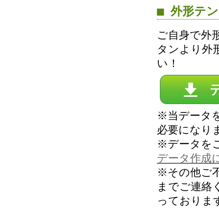
■ 外形テ
ご自身で外
タンより外
い！
※当データを
必要になり
※データを
データ作成
※その他ご
までご連絡
っておりま