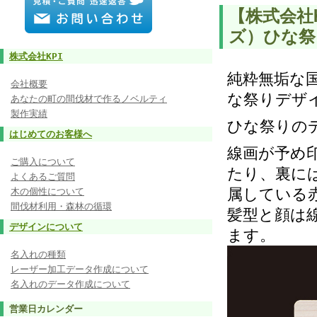
【株式会社
ズ）ひな祭
株式会社KPI
純粋無垢な
会社概要
な祭りデザ
あなたの町の間伐材で作るノベルティ
製作実績
ひな祭りの
はじめてのお客様へ
線画が予め
ご購入について
たり、裏に
よくあるご質問
属している
木の個性について
間伐材利用・森林の循環
髪型と顔は
デザインについて
ます。
名入れの種類
レーザー加工データ作成について
名入れのデータ作成について
営業日カレンダー