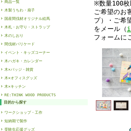
商品一覧
※数量10
木製うちわ・扇子
ご希望のお
国産間伐材オリジナル絵馬
プ）・ご希
木札・お守り・ストラップ
をメール（
i
木のしおり
フォームに
間伐材バリケード
イベント・キッズコーナー
木ハガキ・カレンダー
木×バッジ・雑貨
木×オフィスグッズ
木×キッチン
RE:THINK WOOD PRODUCTS
目的から探す
ワークショップ・工作
短納期で製作
受験生応援グッズ