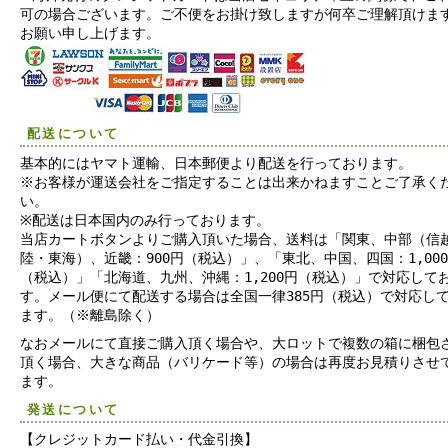
可の場合ございます。ご不便をお掛け致しますが何卒ご理解頂けま
お願い申し上げます。
配送について
基本的にはヤマト運輸、日本郵便より配送を行っております。
※お客様が運送会社をご指定することは出来かねますことご了承く
い。
※配送は日本国内のみ行っております。
当店カートボタンよりご購入頂いた場合、送料は「関東、中部（信
陸・東海）、近畿：900円（税込）」、「東北、中国、四国：1,00
（税込）」「北海道、九州、沖縄：1,200円（税込）」で対応して
す。メール便にて配送する場合は全国一律385円（税込）で対応し
ます。（※離島除く）
なおメールにて直接ご購入頂く場合や、大ロットで複数の箱に梱包
頂く場合、大きな商品（バリケード等）の場合は再度お見積りさせ
ます。
発送について
【クレジットカード払い・代金引換】