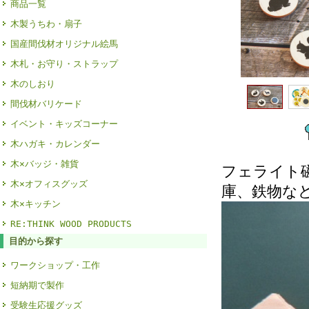
商品一覧
木製うちわ・扇子
国産間伐材オリジナル絵馬
木札・お守り・ストラップ
木のしおり
間伐材バリケード
イベント・キッズコーナー
木ハガキ・カレンダー
木×バッジ・雑貨
フェライト
木×オフィスグッズ
庫、鉄物な
木×キッチン
RE:THINK WOOD PRODUCTS
目的から探す
ワークショップ・工作
短納期で製作
受験生応援グッズ