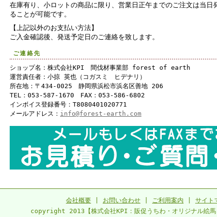
在庫有り、小ロットの商品に限り、営業日正午までのご注文は当日
ることが可能です。
【上記以外のお支払い方法】
ご入金確認後、発送予定日のご連絡を致します。
ご連絡先
ショップ名：株式会社KPI 間伐材事業部 forest of earth
運営責任者：小掠 英也（コガスミ ヒデナリ）
所在地：〒434-0025 静岡県浜松市浜名区善地 206
TEL：053-587-1670 FAX：053-586-6802
インボイス登録番号：T8080401020771
メールアドレス：
info@forest-earth.com
会社概要
|
お問い合わせ
|
ご利用案内
|
サイト
copyright 2013【株式会社KPI：販促うちわ・オリジナル絵馬