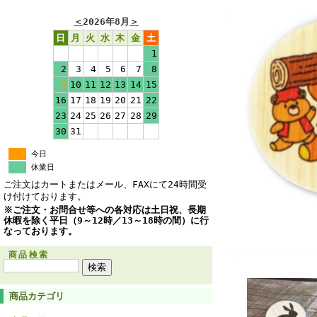
＜
2026年8月
＞
日
月
火
水
木
金
土
1
2
3
4
5
6
7
8
9
10
11
12
13
14
15
16
17
18
19
20
21
22
23
24
25
26
27
28
29
30
31
今日
休業日
ご注文はカートまたはメール、FAXにて24時間受
け付けております。
※ご注文・お問合せ等への各対応は土日祝、長期
休暇を除く平日（9～12時／13～18時の間）に行
なっております。
商品検索
商品カテゴリ