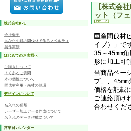
【株式会社
ット（フェ
株式会社KPI
会社概要
国産間伐材
あなたの町の間伐材で作るノベルティ
イプ）」で
製作実績
35～45m
はじめてのお客様へ
形に加工可
ご購入について
当商品ペー
よくあるご質問
木の個性について
プ」、45m
間伐材利用・森林の循環
価格を記載
デザインについて
ご連絡頂け
名入れの種類
合わせくだ
レーザー加工データ作成について
名入れのデータ作成について
営業日カレンダー