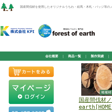
国産間伐材を使用したオリジナルうちわ・絵馬・木札・バッジ等のノベルテ
会社概要
｜
商品一覧
｜
製作実績
国産間伐材ノベ
earth[HOME