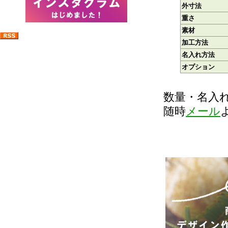
外寸法
重さ
素材
加工方法
名入れ方法
オプション
数量・名入
随時
メール