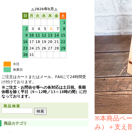
＜
2026年8月
＞
日
月
火
水
木
金
土
1
2
3
4
5
6
7
8
9
10
11
12
13
14
15
16
17
18
19
20
21
22
23
24
25
26
27
28
29
30
31
今日
休業日
ご注文はカートまたはメール、FAXにて24時間受
け付けております。
※ご注文・お問合せ等への各対応は土日祝、長期
休暇を除く平日（9～12時／13～18時の間）に行
なっております。
商品検索
※本商品ペー
商品カテゴリ
み）＋支え