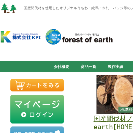
国産間伐材を使用したオリジナルうちわ・絵馬・木札・バッジ等のノベルテ
会社概要
｜
商品一覧
｜
製作実績
国産間伐材ノベ
earth[HOME