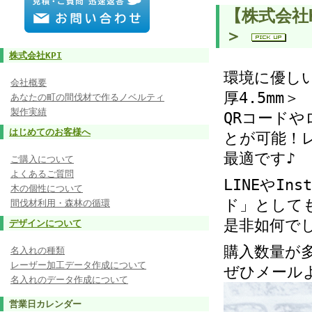
【株式会社
＞
株式会社KPI
環境に優し
会社概要
厚4.5mm＞
あなたの町の間伐材で作るノベルティ
製作実績
QRコード
はじめてのお客様へ
とが可能！
最適です♪
ご購入について
よくあるご質問
LINEやI
木の個性について
ド」として
間伐材利用・森林の循環
是非如何で
デザインについて
購入数量が
名入れの種類
レーザー加工データ作成について
ぜひメール
名入れのデータ作成について
営業日カレンダー