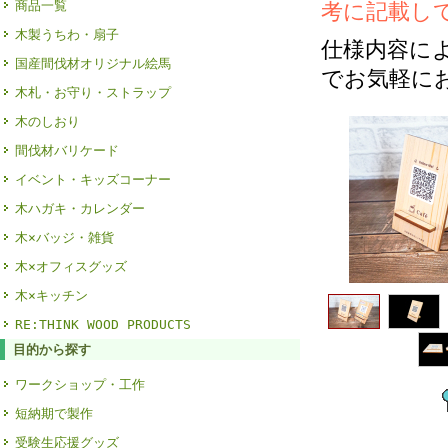
商品一覧
考に記載し
木製うちわ・扇子
仕様内容に
国産間伐材オリジナル絵馬
でお気軽に
木札・お守り・ストラップ
木のしおり
間伐材バリケード
イベント・キッズコーナー
木ハガキ・カレンダー
木×バッジ・雑貨
木×オフィスグッズ
木×キッチン
RE:THINK WOOD PRODUCTS
目的から探す
ワークショップ・工作
短納期で製作
受験生応援グッズ