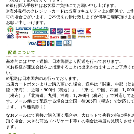
※銀行振込手数料はお客様ご負担にてお願い申し上げます。
※海外発行のクレジットカードは当店セキュリティ上の関係で、ご
可の場合ございます。ご不便をお掛け致しますが何卒ご理解頂けま
お願い申し上げます。
配送について
基本的にはヤマト運輸、日本郵便より配送を行っております。
※お客様が運送会社をご指定することは出来かねますことご了承く
い。
※配送は日本国内のみ行っております。
当店カートボタンよりご購入頂いた場合、送料は「関東、中部（信
陸・東海）、近畿：900円（税込）」、「東北、中国、四国：1,00
（税込）」「北海道、九州、沖縄：1,200円（税込）」で対応して
す。メール便にて配送する場合は全国一律385円（税込）で対応し
ます。（※離島除く）
なおメールにて直接ご購入頂く場合や、大ロットで複数の箱に梱包
頂く場合、大きな商品（バリケード等）の場合は再度お見積りさせ
ます。