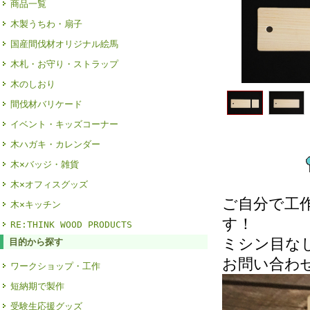
商品一覧
木製うちわ・扇子
国産間伐材オリジナル絵馬
木札・お守り・ストラップ
木のしおり
間伐材バリケード
イベント・キッズコーナー
木ハガキ・カレンダー
木×バッジ・雑貨
木×オフィスグッズ
ご自分で工
木×キッチン
す！
RE:THINK WOOD PRODUCTS
ミシン目な
目的から探す
お問い合わ
ワークショップ・工作
短納期で製作
受験生応援グッズ