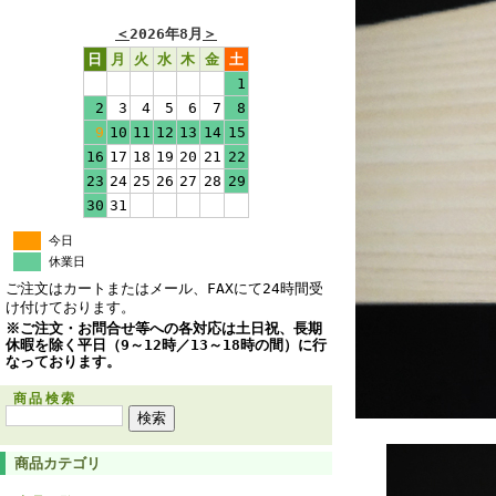
＜
2026年8月
＞
日
月
火
水
木
金
土
1
2
3
4
5
6
7
8
9
10
11
12
13
14
15
16
17
18
19
20
21
22
23
24
25
26
27
28
29
30
31
今日
休業日
ご注文はカートまたはメール、FAXにて24時間受
け付けております。
※ご注文・お問合せ等への各対応は土日祝、長期
休暇を除く平日（9～12時／13～18時の間）に行
なっております。
商品検索
商品カテゴリ