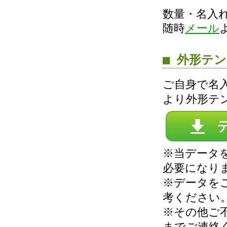
数量・名入
随時
メール
■ 外形テ
ご自身で名
より外形テ
※当データを
必要になり
※データを
考ください
※その他ご
までご連絡