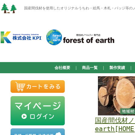
国産間伐材を使用したオリジナルうちわ・絵馬・木札・バッジ等のノベルテ
会社概要
｜
商品一覧
｜
製作実績
国産間伐材ノベ
earth[HOME