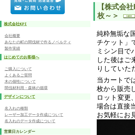
【株式会社
枚～＞
株式会社KPI
純粋無垢な
会社概要
チケット」
あなたの町の間伐材で作るノベルティ
製作実績
ミシン目で
はじめてのお客様へ
した後はご
りしていた
ご購入について
よくあるご質問
当カートで
木の個性について
枚から販売
間伐材利用・森林の循環
ロット変更
デザインについて
場合は直接
名入れの種類
お気軽にお
レーザー加工データ作成について
名入れのデータ作成について
営業日カレンダー