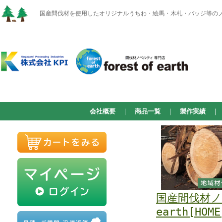
国産間伐材を使用したオリジナルうちわ・絵馬・木札・バッジ等のノベルテ
会社概要
｜
商品一覧
｜
製作実績
国産間伐材ノベ
earth[HOME