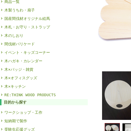
商品一覧
木製うちわ・扇子
国産間伐材オリジナル絵馬
木札・お守り・ストラップ
木のしおり
間伐材バリケード
イベント・キッズコーナー
木ハガキ・カレンダー
木×バッジ・雑貨
木×オフィスグッズ
木×キッチン
RE:THINK WOOD PRODUCTS
目的から探す
ワークショップ・工作
短納期で製作
受験生応援グッズ