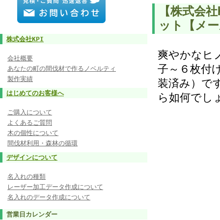
【株式会社
ット【メ
株式会社KPI
爽やかなヒ
会社概要
子～６枚付
あなたの町の間伐材で作るノベルティ
製作実績
装済み）で
はじめてのお客様へ
ら如何でし
ご購入について
よくあるご質問
木の個性について
間伐材利用・森林の循環
デザインについて
名入れの種類
レーザー加工データ作成について
名入れのデータ作成について
営業日カレンダー