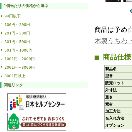
1個当たりの価格から選ぶ
99円以下
100円～200円
商品は予め
201円～300円
木製うちわ
301円～500円
501円～1000円
■ 商品仕様
1001円～2000円
2001円～3000円
製品名
3001円以上
型番
販売ロット
関連リンク
外寸法
重さ
素材
加工方法
名入れ方法
オプション